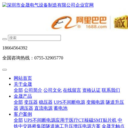
18664564392
全国咨询热线：0755-32905770
网站首页
关于金晟
全部
公司简介
公司文化
在线留言
资格认证
联系我们
金晟产品
全部
变压器
稳压器
UPS不间断电源
变频电源
隧道升压
器
调压器
直流电源
蓄电池
客户案例
全部
UPS不间断电源应用于医疗CT核磁SMT贴片机
中
铁中交路桥集团隧道施工升压增压电源方案
金晟无触点