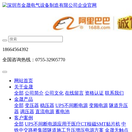
18664564392
全国咨询热线：0755-32905770
网站首页
关于金晟
全部
公司简介
公司文化
在线留言
资格认证
联系我们
金晟产品
全部
变压器
稳压器
UPS不间断电源
变频电源
隧道升压
器
调压器
直流电源
蓄电池
客户案例
全部
UPS不间断电源应用于医疗CT核磁SMT贴片机
中
铁中交路桥集团隧道施工升压增压电源方案
金晟无触点