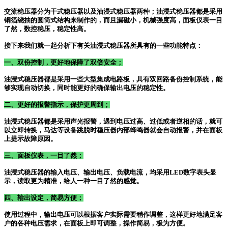
交流稳压器分为干式稳压器以及油浸式稳压器两种；油浸式稳压器都是采用
铜箔绕抽的圆筒式结构来制作的，而且漏磁小，机械强度高，面板仪表一目
了然，数控稳压，稳定性高。
接下来我们就一起分析下有关油浸式稳压器所具有的一些功能特点：
一、双份控制，更好地保障了双倍安全；
油浸式稳压器都是采用一些大型集成电路板，具有双回路备份控制系统，能
够实现自动切换，同时能更好的确保输出电压的稳定性。
二、更好的报警指示，保护更周到；
油浸式稳压器都是采用声光报警，遇到电压过高、过低或者逆相的话，就可
以立即转换，马达等设备跳脱时稳压器内部蜂鸣器就会自动报警，并在面板
上提示故障原因。
三、面板仪表，一目了然；
油浸式稳压器的输入电压、输出电压、负载电流，均采用
LED数字表头显
示，读取更为精准，给人一种一目了然的感觉。
四、输出设定，简易方便；
使用过程中，输出电压可以根据客户实际需要稍作调整，这样更好地满足客
户的各种电压需求，在面板上即可调整，操作简易，极为方便。