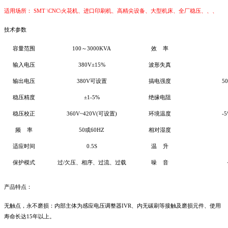
适用
场
所：
SMT \CNC\
火花机、进口印刷机、高精尖设备、大型机床、全厂稳压、、、
技术参数
容量范围
100
～
3000KVA
效
率
输入电压
380
V±
15
%
波形失真
输出电压
380
V可设置
搞电强度
50
稳压精度
±1-5%
绝缘电阻
稳压校正
360V~420V(
可设置
)
环境温度
-
5
频
率
50
或
60HZ
相对湿度
适应时间
0.5S
温
升
保护模式
过
/
欠压、相序、过流、过载
噪
音
产品特点：
无触点，永不磨损：内部主体为感应电压调整器
IVR
、内无碳刷等接触及磨损元件、使用
寿命长达
15
年以上。