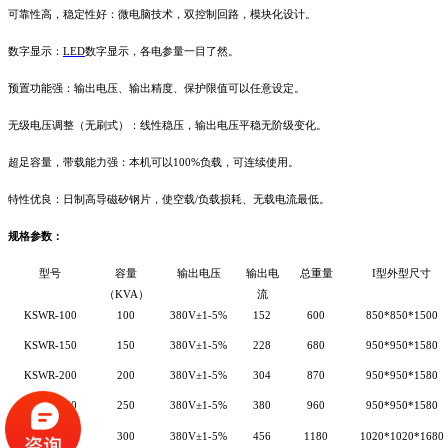
可靠性高，稳定性好：微电脑技术，双控制回路，模块化设计。
数字显示：
LED
数字显示，各电参量一目了然。
预置功能强：输出电压、输出精度、保护限值可以任意设定。
无级电压调整（无刷式）：线性稳压，输出电压平稳无阶级变化。
超足容量，带载能力强：本机可以
100%
负载，可连续使用。
特性优良：日制高导磁矽钢片，使空载
/
负载损耗、无载电流最低。
规格参数：
型号
容量
输出电压
输出电
总重量
I
型外型尺寸
（
KVA
）
流
KSWR-100
100
380
V±1-5%
152
600
850*850*1500
KSWR-150
150
380
V±1-5%
228
680
950*950*1580
KSWR-200
200
380
V±1-5%
304
870
950*950*1580
KSWR-250
250
380
V±1-5%
380
960
950*950*1580
KSWR-300
300
380
V±1-5%
456
1180
1020*1020*1680