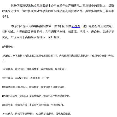
KSWR
智慧型无
触点
稳压器
是本公司在多年生产销售电力稳压设备的基础上，汲取
欧美先进技术，通过多次突破性改良而研制成功的高新技术产品，其中多项成果已获国家
专利。
本系列产品采用微电脑控制技术，由专门订制的
元器件
、进口电器配件及优质电工
材料制成。内无碳刷及磨损元件，具有调压功能强、精度高、功耗小、寿命长、免维护等
优点。广泛应用于高精尖设备稳压、全厂稳压。
□产品特性
□无触点，永不磨损：内部主要为感应电压调整器IVR
、内无碳刷等接触器及磨损元件，使用寿命长达
年以
15
上。
□可靠性高，稳定性好：微电脑技术，双控制回路，模塊化设计。
□数字显示：
数字显示，各电参量一目了然。
LED
□预置功能强：输出电压、输出精度、保护限值可以任意设定。
□无极电压调整（无刷式）：线性稳定，输出电压平稳无階躍变化。
□超足容量，带载能力强：本机型可
负载，可连续使用。
100%
□特性优良：日制高导磁矽铜片，使空载
负载损耗、无载电流最低。
/