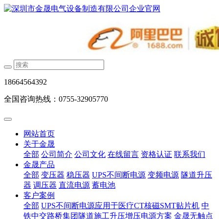
18664564392
全国咨询热线：0755-32905770
网站首页
关于金晟
全部
公司简介
公司文化
在线留言
资格认证
联系我们
金晟产品
全部
变压器
稳压器
UPS不间断电源
变频电源
隧道升压
器
调压器
直流电源
蓄电池
客户案例
全部
UPS不间断电源应用于医疗CT核磁SMT贴片机
中
铁中交路桥集团隧道施工升压增压电源方案
金晟无触点