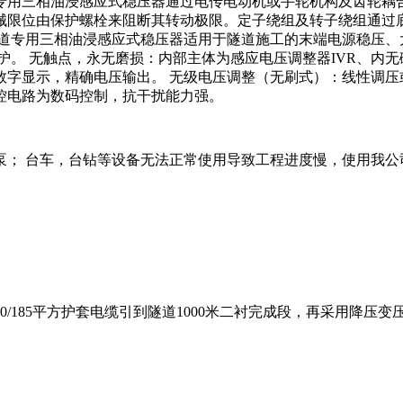
道专用三相油浸感应式稳压器通过电传电动机或手轮机构及齿轮耦合
限位由保护螺栓来阻断其转动极限。定子绕组及转子绕组通过底
 隧道专用三相油浸感应式稳压器适用于隧道施工的末端电源稳压
。 无触点，永无磨损：内部主体为感应电压调整器IVR、内无
D数字显示，精确电压输出。 无级电压调整（无刷式）：线性调压
主控电路为数码控制，抗干扰能力强。
水泵； 台车，台钻等设备无法正常使用导致工程进度慢，使用我
0/185平方护套电缆引到隧道1000米二衬完成段，再采用降压变压