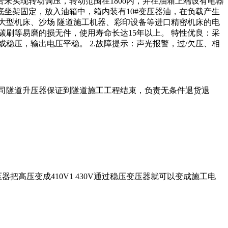
来实现转动调压，转动范围在180o内，并在油箱上端设有电器
坐架固定，放入油箱中，箱内装有10#变压器油，在负载产生
、大型机床、沙场 隧道施工机器、彩印设备等进口精密机床的电
碳刷等易磨的损无件，使用寿命长达15年以上。 特性优良：采
或稳压，输出电压平稳。 2.故障提示：声光报警，过/欠压、相
公司隧道升压器保证到隧道施工工程结束，负责无条件退货退
器把高压变成410V1 430V通过稳压变压器就可以变成施工电