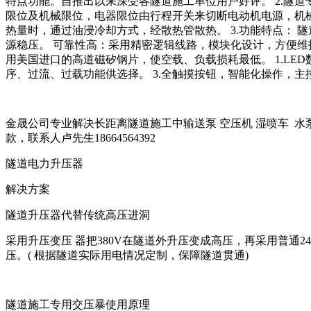
特点功能。自推出以来深受各隧道施工单位用户好评。 2.隧
限位及机械限位，电器限位由行程开关来切断电动机电源，机械
热量时，通过油浸冷却方式，经散热管散热。 3.功能特点：
源稳压。 可靠性高：采用精密逻辑线路，模块化设计，方便维护
用美国进口的高道磁矽钢片，使空载、负载损耗最低。 1.LE
序、过流、过载功能供选择。 3.全触摸按钮，智能化操作，
金晟公司专业解决长距离隧道施工中输送泵 空压机 湿喷车 
款，联系人卢先生18664564392
隧道电力升压器
解决方案
隧道升压器代替传统高压进洞
采用升压变压 器把380V在隧道外升压变成高压，再采用普通24
压。( 根据隧道实际用电情况定制，保障隧道贯通)
隧道施工专用交压暴使用原理