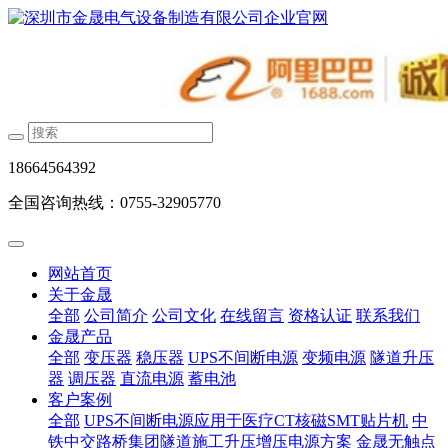
18664564392
全国咨询热线：0755-32905770
网站首页
关于金晟
全部
公司简介
公司文化
在线留言
资格认证
联系我们
金晟产品
全部
变压器
稳压器
UPS不间断电源
变频电源
隧道升压
器
调压器
直流电源
蓄电池
客户案例
全部
UPS不间断电源应用于医疗CT核磁SMT贴片机
中
铁中交路桥集团隧道施工升压增压电源方案
金晟无触点