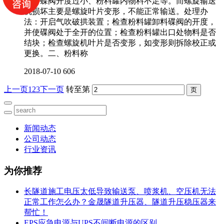
出料蝶阀开度过小、粉料罐内物料不足等。而螺旋输送
机损坏主要是螺旋叶片变形，不能正常输送。处理办
法：开启气吹破拱装置；检查粉料罐卸料碟阀的开度，
并使碟阀处于全开的位置；检查粉料罐出口处物料是否
结块；检查螺旋机叶片是否变形，如变形则拆除校正或
更换。二、粉料称
2018-07-10
606
上一页
1
2
3
下一页
转至第
新闻动态
公司动态
行业资讯
为你推荐
长隧道施工电压太低导致输送泵、喷浆机、空压机无法
正常工作怎么办？金晟隧道升压器、隧道升压稳压器来
帮忙！
EPS应急电源与UPS不间断电源的区别